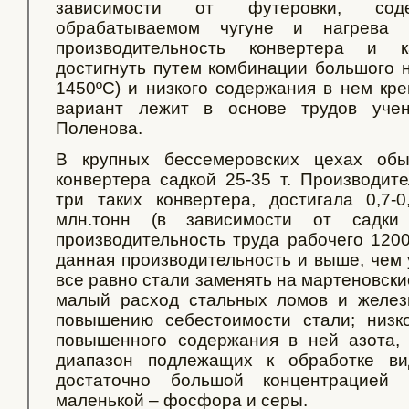
зависимости от футеровки, со
обрабатываемом чугуне и нагрева
производительность конвертера и 
достигнуть путем комбинации большого н
1450ºС) и низкого содержания в нем кре
вариант лежит в основе трудов учен
Поленова.
В крупных бессемеровских цехах обы
конвертера садкой 25-35 т. Производит
три таких конвертера, достигала 0,7-0
млн.тонн (в зависимости от садк
производительность труда рабочего 1200
данная производительность и выше, чем 
все равно стали заменять на мартеновские
малый расход стальных ломов и желез
повышению себестоимости стали; низко
повышенного содержания в ней азота,
диапазон подлежащих к обработке ви
достаточно большой концентрацией
маленькой – фосфора и серы.