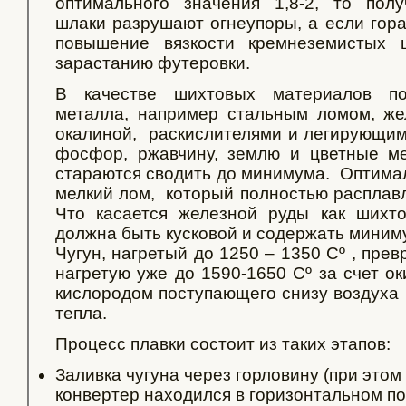
оптимального значения 1,8-2, то пол
шлаки разрушают огнеупоры, а если гора
повышение вязкости кремнеземистых 
зарастанию футеровки.
В качестве шихтовых материалов по
металла, например стальным ломом, же
окалиной, раскислителями и легирующи
фосфор, ржавчину, землю и цветные м
стараются сводить до минимума. Оптимал
мелкий лом, который полностью расплавл
Что касается железной руды как шихто
должна быть кусковой и содержать миниму
Чугун, нагретый до 1250 – 1350 Сº , пре
нагретую уже до 1590-1650 Сº за счет о
кислородом поступающего снизу воздуха
тепла.
Процесс плавки состоит из таких этапов:
Заливка чугуна через горловину (при этом
конвертер находился в горизонтальном п