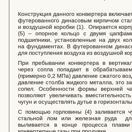
Конструкция данного конвертера включает 
футерованного динасовым кирпичом сталь
и воздушной коробки (1). Опирается корп
(5) – опорное кольцо с двумя цапфа
подшипники, установленные на двух ко
на фундаментах. В футерованном динас
для поступления воздуха из воздушной ко
При пребывании конвертера в вертика
через сопла попадает в обрабатывае
(примерно 0,2 МПа) давление сжатого воз
давление столба жидкого металла, это з
сопел. Особенности формы верхней ча
позволяют увеличивать вместительность
чугун и осуществлять дутье в горизонтал
С помощью горловины (4) заливается чу
стальной лом или железная руда дл
выливается в конце процесса плавки
конвертерные газы при продувке.