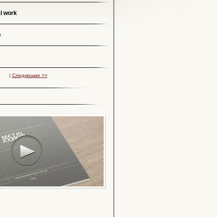
l work
e
|
Следующие >>