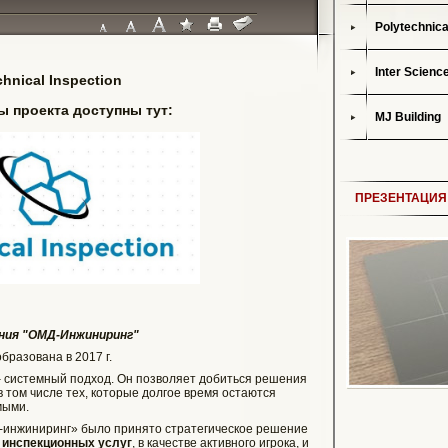
Polytechnica
Inter Scienc
hnical Inspection
 проекта доступны тут:
MJ Building
ПРЕЗЕНТАЦИЯ
ания "ОМД-Инжиниринг"
бразована в 2017 г.
 системный подход. Он позволяет добиться решения
 том числе тех, которые долгое время остаются
мыми.
-инжиниринг» было принято стратегическое решение
 инспекционных услуг
, в качестве активного игрока, и