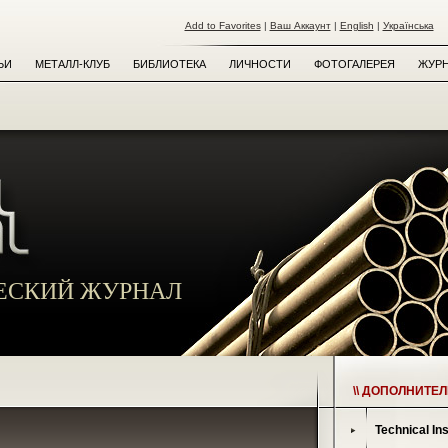
Add to Favorites
|
Ваш Аккаунт
|
English
|
Українська
ЬИ
МЕТАЛЛ-КЛУБ
БИБЛИОТЕКА
ЛИЧНОСТИ
ФОТОГАЛЕРЕЯ
ЖУРН
ЕСКИЙ ЖУРНАЛ
\\ ДОПОЛНИТЕ
Technical In