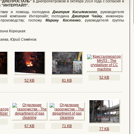
е
"ДНЕПРОСТАЛЬ"
в Днепропетровске в октябре 2014 года с согласия и
и
"ИНТЕРПАЙП".
ствие и помощь господина
Дмитрия Кисилевского
, руководителя
ений компании Интерпайп; господина
Дмитрия Чайку
, инженера-
производству; госпожу
Марину Костенко
, руководителя группы
ина Корецкая.
аева, Юрий Семёнов.
52 KB
52 KB
81 KB
67 KB
71 KB
77 KB