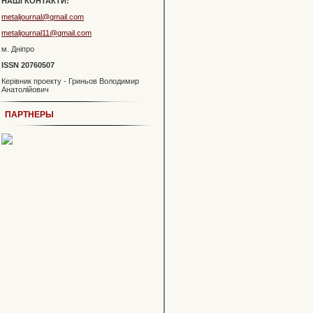
НАШІ КОНТАКТИ:
metaljournal@gmail.com
metaljournal11@gmail.com
м. Дніпро
ISSN 20760507
Керівник проекту - Гриньов Володимир
Анатолійович
ПАРТНЕРЫ