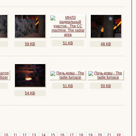
51 KB
59 KB
48 KB
51 KB
50 KB
54 KB
10
11
12
13
14
15
16
17
18
19
20
21
22