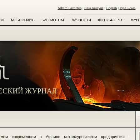
Add to Favorites
|
Ваш Аккаунт
|
English
|
Українська
ЬИ
МЕТАЛЛ-КЛУБ
БИБЛИОТЕКА
ЛИЧНОСТИ
ФОТОГАЛЕРЕЯ
ЖУРН
ЕСКИЙ ЖУРНАЛ
мом современном в Украине металлургическом предприятии -