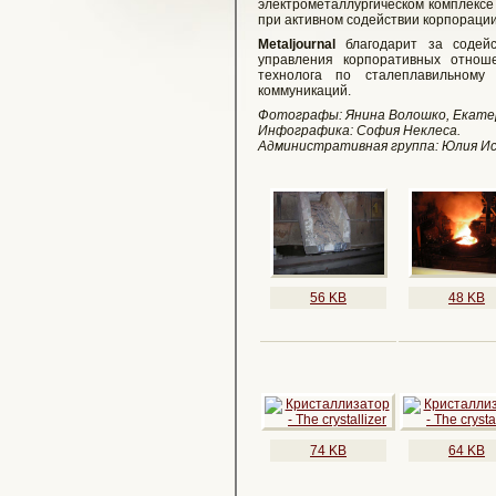
электрометаллургическом комплекс
при активном содействии корпораци
Metaljournal
благодарит за содей
управления корпоративных отнош
технолога по сталеплавильному 
коммуникаций.
Фотографы: Янина Волошко, Екатер
Инфографика: София Неклеса.
Административная группа: Юлия Ис
56 KB
48 KB
74 KB
64 KB