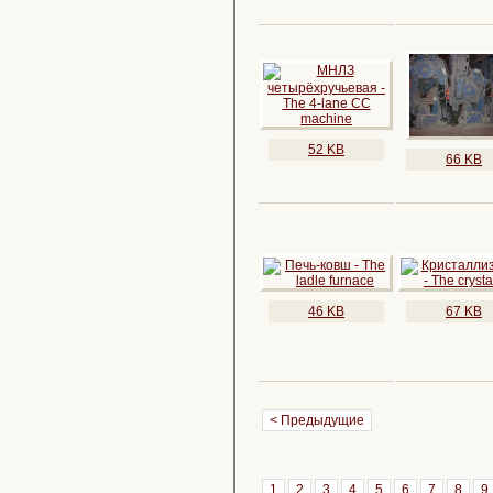
52 KB
66 KB
46 KB
67 KB
< Предыдущие
1
2
3
4
5
6
7
8
9