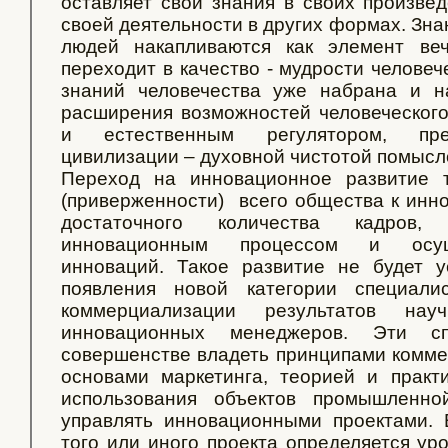
оставляет свои знания в своих произвед
своей деятельности в других формах. Зн
людей накапливаются как элемент ве
переходит в качество - мудрости человеч
знаний человечества уже набрана и н
расширения возможностей человеческог
и естественным регулятором, пр
цивилизации – духовной чистотой помысл
Переход на инновационное развитие т
(приверженности) всего общества к инно
достаточного количества кадров,
инновационным процессом и осущ
инноваций. Такое развитие не будет 
появления новой категории специал
коммерциализации результатов на
инновационных менеджеров. Эти с
совершенстве владеть принципами комме
основами маркетинга, теорией и практ
использования объектов промышленно
управлять инновационными проектами. 
того или иного проекта определяется ур