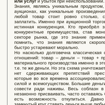
или услуг
и убыток при неиспользовании.
Знания, являясь уникальным продуктом
аукционах, как уникальные произведения 
любой товар стоит ровно столько, с
заплатить. Именно при аукционной торго
истинная конкуренция. Кто приобрёл 
конкурентные преимущества, став мон
секторе рынка, где это знание приме
помнить, что знания являются скоропо
быстро устаревают морально.
Но насколько долговечна классическая
отношений: товар – деньги – товар + 
материального производства именно в эт
т.е. те же деньги. Но эта схема уничтожает
нет сдерживающих препятствий прес
которые во все времена ассоциировались
силой и всемогуществом. Большие деньги
совести ради наживы. Весь соблазн в
незаконно присваивать, часто оставаясь 
есть возможность откупиться. Давн
замкнутый круг ставить деньги выше любы