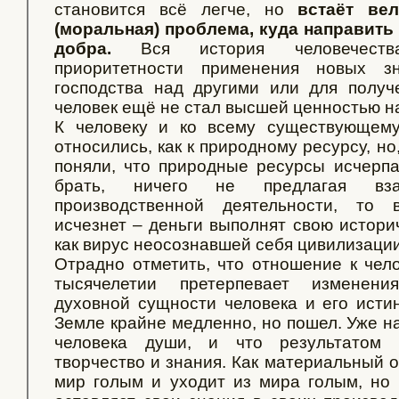
становится всё легче, но
встаёт ве
(моральная) проблема, куда направить 
добра.
Вся история человечеств
приоритетности применения новых 
господства над другими или для получе
человек ещё не стал высшей ценностью н
К человеку и ко всему существующем
относились, как к природному ресурсу, н
поняли, что природные ресурсы исчерп
брать, ничего не предлагая вз
производственной деятельности, то 
исчезнет – деньги выполнят свою истори
как вирус неосознавшей себя цивилизации
Отрадно отметить, что отношение к чело
тысячелетии претерпевает изменени
духовной сущности человека и его исти
Земле крайне медленно, но пошел. Уже н
человека души, и что результатом 
творчество и знания. Как материальный о
мир голым и уходит из мира голым, но 