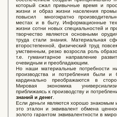
который сжал привычные время и прос
жизни и образ жизни населения промы
повысил многократно производительн
местах и в быту. Информационные тех
жизни сотни новых специальностей и про
творчество являются основными оруди
труда стали знания. Материальная сф
второстепенной, физический труд повсе
умственным, резко возросла роль образо
т.е. гуманитарное направление разви
очевидным и преобладающим.
Но наши материальные потребности н
производства и потребления были и 
кардинально преображаются в сторон
Мировая экономика универсиализи
приближаясь к производству и потреблен
знаний и денег
.
Если деньги являются хорошо знакомым 
это эталон и эквивалент обмена ценно
золото гарантом эквивалентности в миро