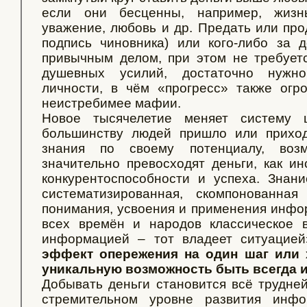
если они бесценны, например, жизнь
уважение, любовь и др. Предать или про
подпись чиновника) или кого-либо за 
привычным делом, при этом не требует
душевных усилий, достаточно нужно
личности, в чём «прогресс» также огро
неистребимее мафии.
Новое тысячелетие меняет систему 
большинству людей пришло или приход
знания по своему потенциалу, воз
значительно превосходят деньги, как ин
конкурентоспособности и успеха. Знан
систематизированная, скомпонованна
понимания, усвоения и применения инфо
всех времён и народов классическое 
информацией – тот владеет ситуацие
эффект опережения на один шаг или х
уникальную возможность быть всегда и
Добывать деньги становится всё трудней
стремительном уровне развития инфо