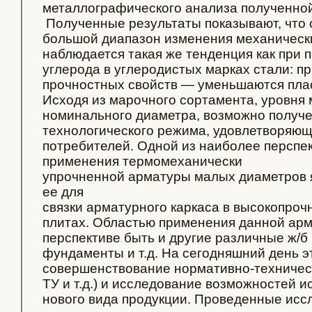
металлографического анализа полученной
Полученные результаты показывают, что 
большой диапазон изменения механически
наблюдается такая же тенденция как при
углерода в углеродистых марках стали: п
прочностных свойств — уменьшаются пласт
Исходя из марочного сортамента, уровня 
номинального диаметра, возможно получ
технологического режима, удовлетворяющ
потребителей. Одной из наиболее перспе
применения термомеханически
упрочненной арматуры малых диаметров 
ее для
связки арматурного каркаса в высокопро
плитах. Областью применения данной арм
перспективе быть и другие различные ж/б 
фундаменты и т.д. На сегодняшний день э
совершенствование нормативно-техничес
ТУ и т.д.) и исследование возможностей и
нового вида продукции. Проведенные исс