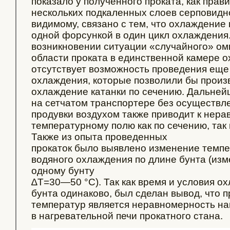
показало у полученного проката, как прав
нескольких подкаленных слоев серповидн
видимому, связано с тем, что охлаждение
одной форсункой в один цикл охлаждения.
возникновении ситуации «случайного» ом
области проката в единственной камере 
отсутствует возможность проведения еще
охлаждения, которые позволили бы произ
охлаждение катанки по сечению. Дальней
на сетчатом транспортере без осуществл
продувки воздухом также приводит к нер
температурному полю как по сечению, так 
Также из опыта проведенных
прокаток было выявлено изменение темпе
водяного охлаждения по длине бунта (из
одному бунту
∆Т=30—50 °С). Так как время и условия о
бунта одинаково, был сделан вывод, что 
температур является неравномерность наг
в нагревательной печи прокатного стана.