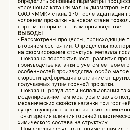
определить основные параметры процесс
упрочнения катанки малых диаметров. Впо
ОАО «ММК» стана 170 после адаптации по
условиям прокатки на новом стане позвол
сортамент при массовом производстве.
ВЫВОДЫ
- Рассмотрены процессы, происходящие 
в горячем состоянии. Определены факто
на формирование структуры металла пос
- Показана перспективность развития про
производстве катанки с учетом ее геомет
особенностей производства: особо малое
скорости деформации в отличие от други
получаемых путем горячей прокатки.
- Показаны результаты использования так
моделирование температуры с целью пол
механических свойств катанки при горячей
существующих технологических возможнос
точки зрения влияния горячей пластичес
химического состава на структуру.
- Приведены результаты применения исп