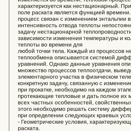
характеризуется как нестационарный. Пр
поле раската является функцией времени
процесс связан с изменением энтальпии в
интенсивность отвода теплоты непостоян
задачу нестационарной теплопроводности
зависимости изменения температуры и к
теплоты во времени для
любой точки тела. Каждый из процессов 
теплообмена описывается системой диф
уравнений. Однако данные уравнения оп
множество процессов теплоотдачи, выве
элементарного участка в физическом тел
конкретную задачу, связанную с изменен
при прокатке, необходимо на каждом этап
протекающие тепловые и дать полное их 
всех частных особенностей, свойственных
этого необходимо решать систему дифф
при определении следующих краевых усл
- Геометрические условия, характеризую
раската.