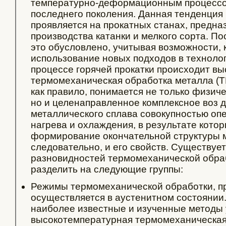
температурно-деформационным процессом
последнего поколения. Данная тенденция
проявляется на прокатных станах, предна
производства катанки и мелкого сорта. П
это обусловлено, учитывая возможности,
использование новых подходов в технолог
процессе горячей прокатки происходит в
термомеханическая обработка металла (Т
как правило, понимается не только физич
но и целенаправленное комплексное воз д
металлического сплава совокупностью о
нагрева и охлаждения, в результате кото
формирование окончательной структуры м
следовательно, и его свойств. Существуе
разновидностей термомеханической обраб
разделить на следующие группы:
Режимы термомеханической обработки, п
осуществляется в аустенитном состоянии.
наиболее известные и изученные методы 
высокотемпературная термомеханическая