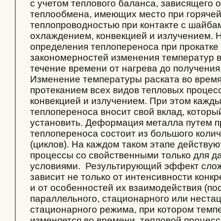
с учетом теплового баланса, зависящего о
теплообмена, имеющих место при горячей 
теплопроводностью при контакте с шайба
охлаждением, конвекцией и излучением.
определения теплопереноса при прокатке
закономерностей изменения температур в
течение времени от нагрева до получения 
Изменение температуры раската во время 
протеканием всех видов тепловых процес
конвекцией и излучением. При этом кажды
теплопереноса вносит свой вклад, который
установить. Деформация металла путем п
теплопереноса состоит из большого коли
(циклов). На каждом таком этапе действу
процессы со свойственными только для да
условиями. Результирующий эффект слож
зависит не только от интенсивности конкр
и от особенностей их взаимодействия (по
параллельного, стационарного или нестац
стационарного режима, при котором темп
изменяется во времени, тепловой процесс