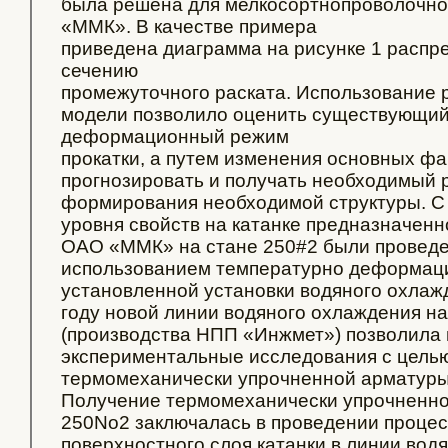
была решена для мелкосортнопроволочно
«ММК». В качестве примера
приведена диаграмма на рисунке 1 распр
сечению
промежуточного раската. Использование 
модели позволило оценить существующий
деформационный режим
прокатки, а путем изменения основных фа
прогнозировать и получать необходимый 
формирования необходимой структуры. С 
уровня свойств на катанке предназначенн
ОАО «ММК» на стане 250#2 были проведе
использованием температурно деформаци
установленной установки водяного охлажд
году новой линии водяного охлаждения на
(производства НПП «Инжмет») позволила 
экспериментальные исследования с цель
термомеханически упрочненной арматуры
Получение термомеханически упрочненно
250No2 заключалась в проведении процес
поверхностного слоя катанки в линии вод