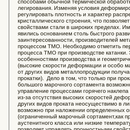
способами обычной термической обработк
легирования. Изменяя условия деформир
регулировать плотность и характер расп
кристаллического строения, что позволяет
свойствами стали в широких пределах. Им
явились основанием столь быстрого разви
заинтересованности, производителей ме
процессом ТМО. Необходимо отметить пер
процесса ТМО при производстве катанки.
особенностями производства и геометри
(высокие скорости деформации и особо м
от других видов металлопродукции получ
прокатки). Дело в том, что только при про
большого марочного сортамента возможн
управление процессами горячего наклепа 
из-за отсутствия высоких скоростей дефо
других видов проката неосуществимо в ли
возможно при наложении определенных о
(ограниченный марочный сортамент,как пр
аустенитного класса или низкие температу
позволяет управлять прочностными свойст