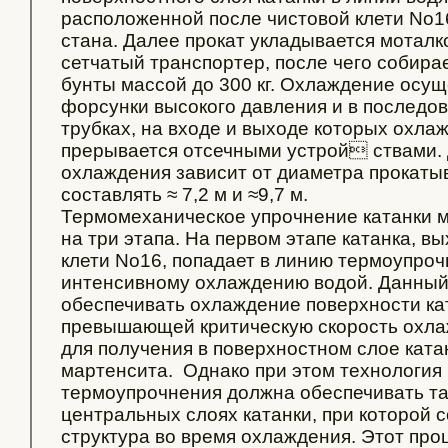
расположенной после чистовой клети No16
стана. Далее прокат укладывается моталко
сетчатый транспортер, после чего собира
бунты массой до 300 кг. Охлаждение осу
форсунки высокого давления и в последо
трубках, на входе и выходе которых охла
прерывается отсечными устрой ствами. 
охлаждения зависит от диаметра прокаты
составлять ≈ 7,2 м и ≈9,7 м.
Термомеханическое упрочнение катанки 
на три этапа. На первом этапе катанка, в
клети No16, попадает в линию термоупроч
интенсивному охлаждению водой. Данный
обеспечивать охлаждение поверхности кат
превышающей критическую скорость охла
для получения в поверхностном слое ката
мартенсита. Однако при этом технология
термоупрочнения должна обеспечивать та
центральных слоях катанки, при которой 
структура во время охлаждения. Этот про