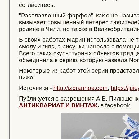
согласитесь.
"Расплавленный фарфор", как еще назыв
вызывает повышенный интерес любителей 
родине в Чили, но также в Великобритани
В своих работах Марин использовала не т
смолу и гипс, а рисунки нанесла с помощ
Всего таких скульптурных объектов тридца
объединила в серию, которую назвала Nom
Некоторые из работ этой серии представ
ниже.
Источники -
http://izbrannoe.com
,
https://jui
Публикуется с разрешения А.В. Пилюшенк
АНТИКВАРИАТ И ВИНТАЖ
.
в facebook.