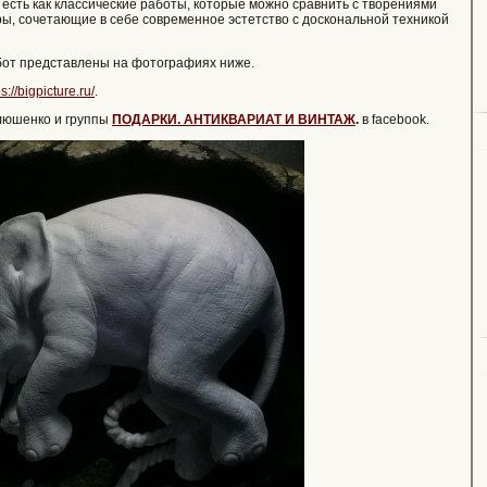
есть как классические работы, которые можно сравнить с творениями
ры, сочетающие в себе современное эстетство с доскональной техникой
бот представлены на фотографиях ниже.
ps://bigpicture.ru/
.
илюшенко и группы
ПОДАРКИ. АНТИКВАРИАТ И ВИНТАЖ
.
в facebook.