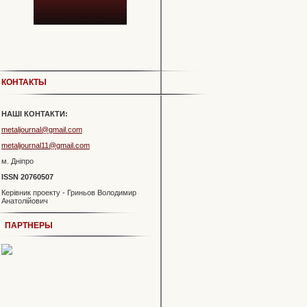
КОНТАКТЫ
НАШІ КОНТАКТИ:
metaljournal@gmail.com
metaljournal11@gmail.com
м. Дніпро
ISSN 20760507
Керівник проекту - Гриньов Володимир
Анатолійович
ПАРТНЕРЫ