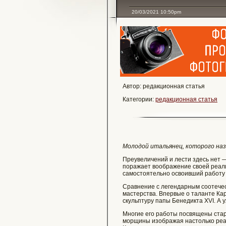
20/03/2021 10:50pm
Автор: редакционная статья
Категории:
редакционная статья
Молодой итальянец, которого н
Преувеличений и лести здесь нет —
поражает воображение своей реалис
самостоятельно освоивший работу 
Сравнение с легендарным соотече
мастерства. Впервые о таланте Кар
скульптуру папы Бенедикта XVI. А 
Многие его работы посвящены стар
морщины изображая настолько реал