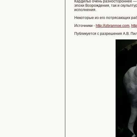
Кардильо очень разностороннее — 
эпохи Возрождения, так и скульпту
исполнения.
Некоторые из его потрясающих ра
Источники -
http://izbrannoe.com
,
htt
Публикуется с разрешения А.В. П