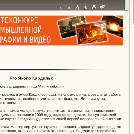
Яго Якопо Кардильо
азывают современным Микеланджело
 мрамор в руках Кардильо податлив словно глина, а результат работы
тичностью, особенно учитывая тот факт, что Яго - самоучка,
с камнем.
ственником молодой скульптор считает высшим признанием своего
дильо заговорили в 2009 году, когда он представил на суд зрителей
уже спустя 3 года Яго удостоился своей первой персональной выставки.
икам. Мастер виртуозно научился передавать красоту старения, даже
истично, что их не отличить от настоящих. В целом же творчество