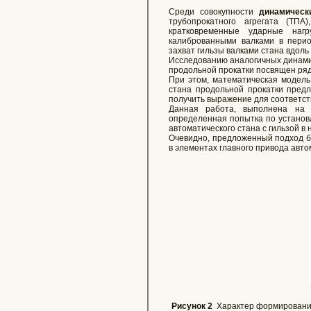
Среди совокупности
динамическ
трубопрокатного агрегата (ТП
кратковременные ударные нагр
калиброванными валками в перио
захват гильзы валками стана вдоль
Исследованию аналогичных динамич
продольной прокатки посвящен ряд р
При этом, математическая модель
стана продольной прокатки предл
получить выражение для соответс
Данная работа, выполнена на 
определенная попытка по установ
автоматического стана с гильзой в
Очевидно, предложенный подход б
в элементах главного привода авто
Рисунок 2
Характер формирования