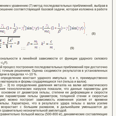
еним к уравнению (7) метод последовательных приближений, выбрав в
решение соответствующей базовой задачи, которая изложена в работе
, (8)
;
;
;
:
, (9)
альности в линейной зависимости от функции ударного силового
 c
F).
1
нный процесс построения последовательных приближений при достаточно
с точным решением. Оценка сходимости результатов в установленных
ачи в пределах +/–10 %.
 определению констант ударного импульса η и n, преимущественно
в материала и формы соударяющихся тел (гильза и валок).
[1 – 3] по определению давления металла на валки автоматического
ния технологических нагрузок показали, что данные параметры для
в основном от диаметров гильзы, степени ее деформации и скорости
нии параметрами гильзы (диаметром, толщиной стенки и скоростью
ции) можно построит зависимость изменения усилия от времени
ильзы. Характерно, что в результате удара гильзы о валок усилие
о возрастает с большим размахом, в дальнейшем уменьшается до
я сравнительно незначительной амплитудой.
 сравнительно большой массы (500-800 кг), динамические составляющие