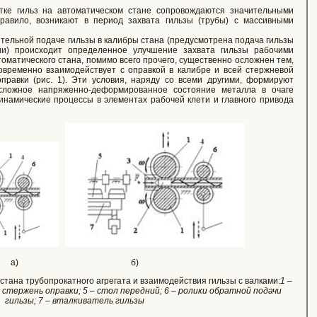
ке гильз на автоматическом стане сопровождаются значительными
правило, возникают в период захвата гильзы (трубы) с массивными
ительной подаче гильзы в калибры стана (предусмотрена подача гильзы
ии) происходит определенное улучшение захвата гильзы рабочими
томатического стана, помимо всего прочего, существенно осложнен тем,
новременно взаимодействует с оправкой в калибре и всей стержневой
равки (рис. 1). Эти условия, наряду со всеми другими, формируют
сложное напряженно-деформированное состояние металла в очаге
намические процессы в элементах рабочей клети и главного привода
а) б)
тана трубопрокатного агрегата и взаимодействия гильзы с валками:
1 –
 – стержень оправки; 5 – стол передний; 6 – ролики обратной подачи
гильзы; 7 – вталкиватель гильзы