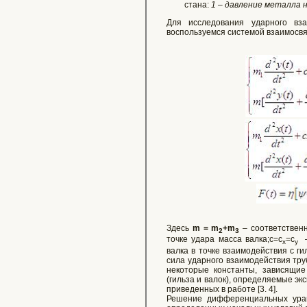
стана:
1 – давление металла н
Для исследования ударного вза
воспользуемся системой взаимос
Здесь
m = m
+m
– соответственн
2
3
точке удара масса валка;c=c
=c
– 
x
y
валка в точке взаимодействия с гил
сила ударного взаимодействия труб
некоторые константы, зависящи
(гильза и валок), определяемые эк
приведенных в работе [3. 4].
Решение дифференциальных уравн