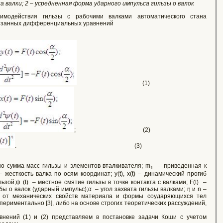
а валки; 2 – усредненная форма ударного импульса гильзы о валок
имодействия гильзы с рабочими валками автоматического стана
вязанных дифференциальных уравнений
(1)
; (2)
. (3)
о сумма масс гильзы и элементов вталкивателя; m
– приведенная к
1
жесткость валка по осям координат; y(t), x(t) – динамический прогиб
ьзой;ψ (t) – местное смятие гильзы в точке контакта с валками; F(t) –
ы о валок (ударный импульс);α – угол захвата гильзы валками; η и n –
е от механических свойств материала и формы соударяющихся тел
спериментально [3], либо на основе строгих теоретических рассуждений,
ений (1) и (2) представляем в постановке задачи Коши с учетом