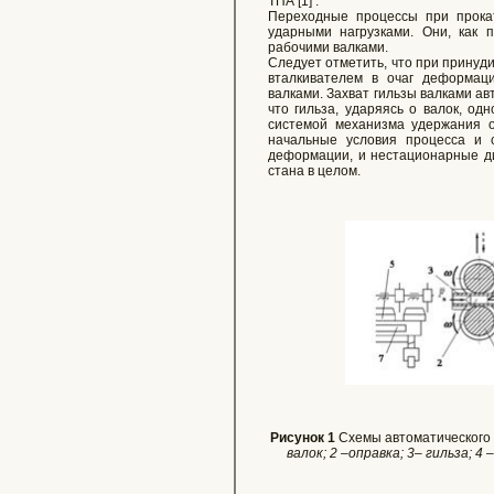
ТПА [1] .
Переходные процессы при прокат
ударными нагрузками. Они, как 
рабочими валками.
Следует отметить, что при принуд
вталкивателем в очаг деформац
валками. Захват гильзы валками ав
что гильза, ударяясь о валок, од
системой механизма удержания оп
начальные условия процесса и 
деформации, и нестационарные ди
стана в целом.
Рисунок 1
Схемы автоматического с
валок; 2 –оправка; 3– гильза; 4