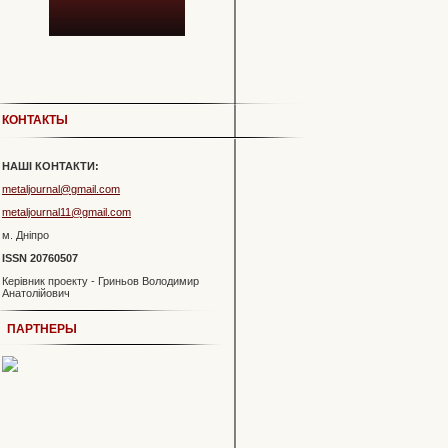
КОНТАКТЫ
НАШІ КОНТАКТИ:
metaljournal@gmail.com
metaljournal11@gmail.com
м. Дніпро
ISSN 20760507
Керівник проекту - Гриньов Володимир
Анатолійович
ПАРТНЕРЫ