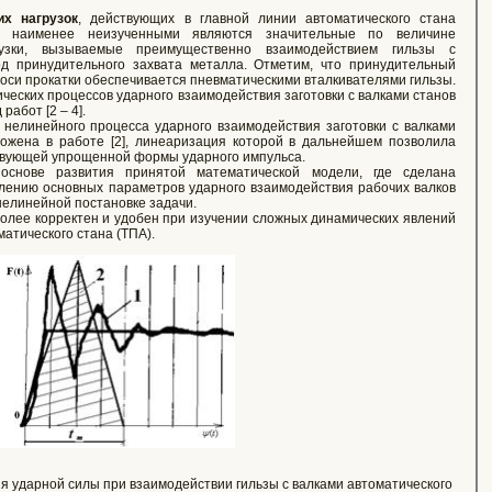
их нагрузок
, действующих в главной линии автоматического стана
А), наименее неизученными являются значительные по величине
узки, вызываемые преимущественно взаимодействием гильзы с
д принудительного захвата металла. Отметим, что принудительный
 оси прокатки обеспечивается пневматическими вталкивателями гильзы.
еских процессов ударного взаимодействия заготовки с валками станов
абот [2 – 4].
 нелинейного процесса ударного взаимодействия заготовки с валками
ожена в работе [2], линеаризация которой в дальнейшем позволила
твующей упрощенной формы ударного импульса.
основе развития принятой математической модели, где сделана
лению основных параметров ударного взаимодействия рабочих валков
 нелинейной постановке задачи.
олее корректен и удобен при изучении сложных динамических явлений
матического стана (ТПА).
 ударной силы при взаимодействии гильзы с валками автоматического