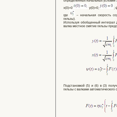
определенных начальных условий 
x(0)=0
y(0)=0;
; 
где
– начальная скорость соу
гильзы).
Используя обобщенный интеграл Д
валка местное смятие гильзы предс
Подстановкой (5) и (6) в (3) пол
гильзы с валками автоматического 