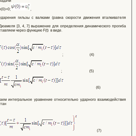
задачи
ψ(0)=0;
,
дарения гильзы с валками (равна скорости движения вталкивателя
юамеля [3, 4, 7] выражение для определения динамического прогиба
тавляем через функцию F(t) в виде.
; (4)
; (5)
(6)
учаем интегральное уравнение относительно ударного взаимодействия
стан
(7)