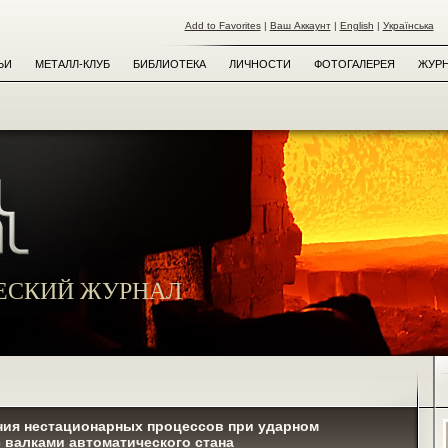
Add to Favorites
|
Ваш Аккаунт
|
English
|
Українська
ЬИ
МЕТАЛЛ-КЛУБ
БИБЛИОТЕКА
ЛИЧНОСТИ
ФОТОГАЛЕРЕЯ
ЖУРН
ЕСКИЙ ЖУРНАЛ
ия нестационарных процессов при ударном
 валками автоматического стана