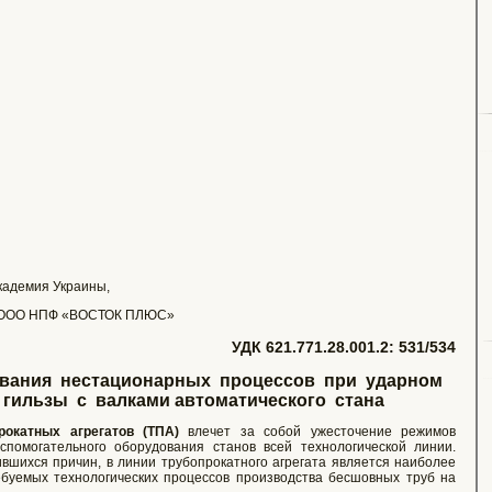
кадемия Украины,
и. ООО НПФ «ВОСТОК ПЛЮС»
УДК 621.771.28.001.2: 531/534
вания нестационарных процессов при ударном
гильзы с валками автоматического стана
рокатных агрегатов (ТПА)
влечет за собой ужесточение режимов
спомогательного оборудования станов всей технологической линии.
ившихся причин, в линии трубопрокатного агрегата является наиболее
буемых технологических процессов производства бесшовных труб на