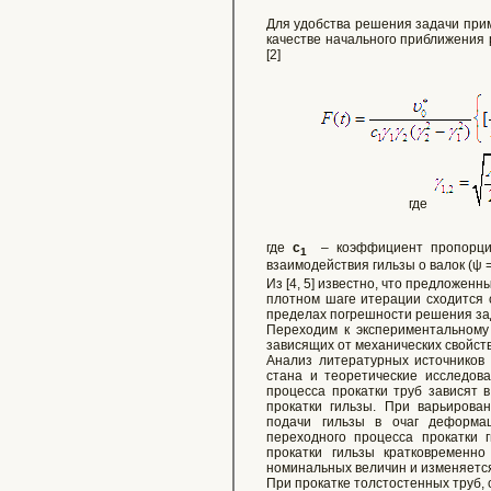
Для удобства решения задачи прим
качестве начального приближения 
[2]
где
где
c
– коэффициент пропорцион
1
взаимодействия гильзы о валок (ψ =
Из [4, 5] известно, что предложе
плотном шаге итерации сходится 
пределах погрешности решения зад
Переходим к экспериментальному
зависящих от механических свойст
Анализ литературных источников 
стана и теоретические исследова
процесса прокатки труб зависят 
прокатки гильзы. При варьирова
подачи гильзы в очаг деформа
переходного процесса прокатки г
прокатки гильзы кратковременн
номинальных величин и изменяетс
При прокатке толстостенных труб,