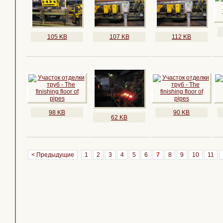
105 KB
107 KB
112 KB
98 KB
90 KB
62 KB
< Предыдущие
1
2
3
4
5
6
7
8
9
10
11