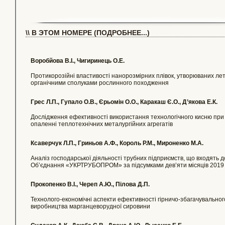
\\ В ЭТОМ НОМЕРЕ (ПОДРОБНЕЕ...)
Воробйова В.І., Чигиринець О.Е.
Протикорозійні властивості нанорозмірних плівок, утворюваних ле
органічними сполуками рослинного походження
Грес Л.П., Гупало О.В., Єрьомін О.О., Каракаш Є.О., Д’якова Е.К.
Дослідження ефективності використання технологічного кисню при
опаленні теплотехнічних металургійних агрегатів
Ксаверчук Л.П., Гриньов А.Ф., Король Р.М., Мироненко М.А.
Аналіз господарської діяльності трубних підприємств, що входять д
Об’єднання «УКРТРУБОПРОМ» за підсумками дев’яти місяців 2019
Прокопенко В.І., Череп А.Ю., Пілова Д.П.
Технолого-економічні аспекти ефективності гірничо-збагачувальног
виробництва марганцеворудної сировини