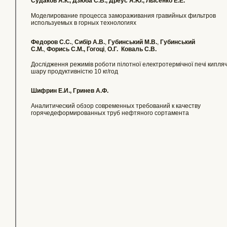
Судаков А.К., Дзюба С.В., Дреус А.Ю., Лысенко Е.Е.
Моделирование процесса замораживания гравийных фильтров
используемых в горных технологиях
Федоров С.С.
,
Сибір А.В.
,
Губинський М.В.
,
Губинський
С.М.
,
Форись С.М., Гогоці
,
О.Г. Коваль С.В.
Дослідження режимів роботи пілотної електротермічної печі кипля
шару продуктивністю 10 кг/год
Шифрин Е.И., Гринев А.Ф.
Аналитический обзор современных требований к качеству
горячедеформированных труб нефтяного сортамента