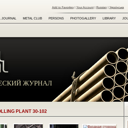
Add to Favorites
|
Your Account
|
Russian
|
Українська
L JOURNAL
METAL CLUB
PERSONS
PHOTOGALLERY
LIBRARY
JO
ЕСКИЙ ЖУРНАЛ
LLING PLANT 30-102