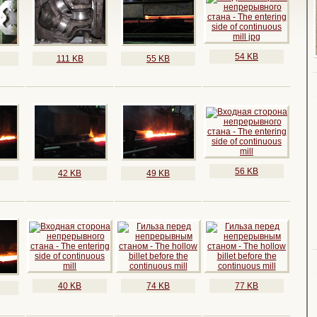
54 KB
111 KB
55 KB
56 KB
42 KB
49 KB
40 KB
74 KB
77 KB